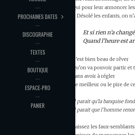
Qui pour leur annoncer les
PROCHAINES DATES
« Désolé les enfants, on n’a
Et si rien n’a changé
DISCOGRAPHIE
Quand l’heure est arr
TEXTES
C’est bien beau de rêver
Qu’on va pouvoir partir et 
BOUTIQUE
Sans avoir à régler
Le meilleur ou le pire de
ESPACE-PRO
Il parait qu’la banquise fon
PANIER
Il parait que l’homme renon
Laissez les faux-semblants
tapisser de mensonges les