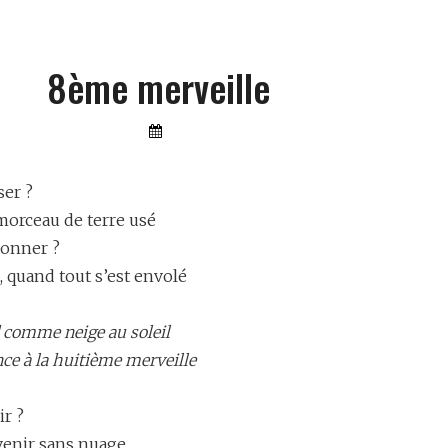
8ème merveille
By
Lemon
Furia
ser ?
morceau de terre usé
donner ?
, quand tout s’est envolé
d comme neige au soleil
ce à la huitième merveille
ir ?
venir sans nuage