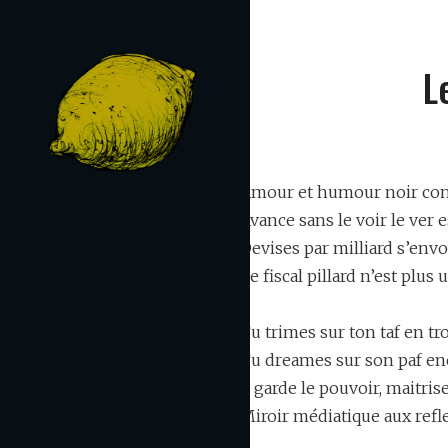
Skip
to
content
L
Amour et humour noir co
LEMON FURIA
Avance sans le voir le ver e
Acid Ska Rock
Devises par milliard s’envo
Le fiscal pillard n’est plus 
Tu trimes sur ton taf en tro
Tu dreames sur son paf e
Il garde le pouvoir, maitrise
Miroir médiatique aux ref