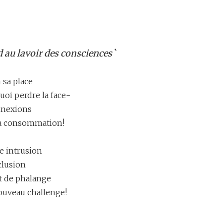
 au lavoir des consciences`
 sa place
uoi perdre la face-
nnexions
la consommation!
 intrusion
clusion
t de phalange
ouveau challenge!