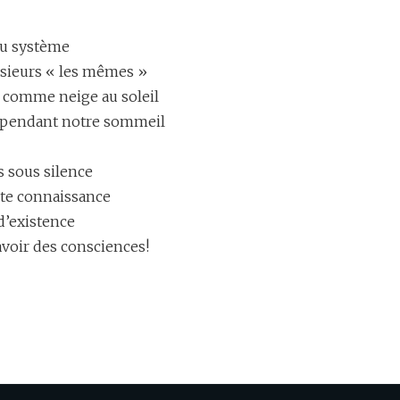
du système
ssieurs « les mêmes »
i comme neige au soleil
s pendant notre sommeil
s sous silence
ute connaissance
d’existence
avoir des consciences!