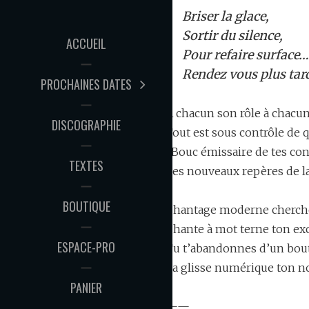
Briser la glace,
Sortir du silence,
ACCUEIL
Pour refaire surface…
Rendez vous plus tard
PROCHAINES DATES
A chacun son rôle à chacun
DISCOGRAPHIE
Tout est sous contrôle de q
-Bouc émissaire de tes co
TEXTES
Les nouveaux repères de 
BOUTIQUE
Chantage moderne cherche
Chante à mot terne ton ex
ESPACE-PRO
Tu t’abandonnes d’un bou
La glisse numérique ton n
PANIER
——