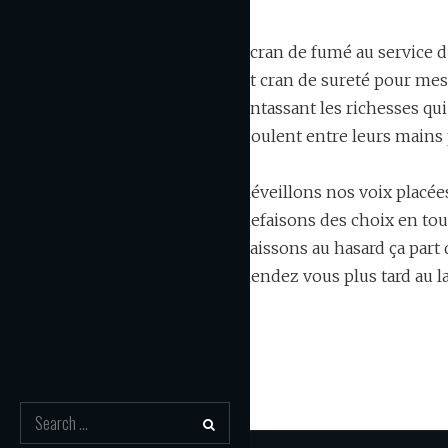
Ecran de fumé au service 
Et cran de sureté pour me
Entassant les richesses qu
Coulent entre leurs main
Réveillons nos voix placée
Refaisons des choix en to
Laissons au hasard ça part 
Rendez vous plus tard au l
Search
for: