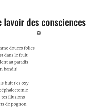
e lavoir des consciences
By
Lemon
Furia
mme douces folies
st dans le fruit
lent au paradis
un bandit!
is huit t’es oxy
ncéphalectomie
 tes illusions
lets de pognon