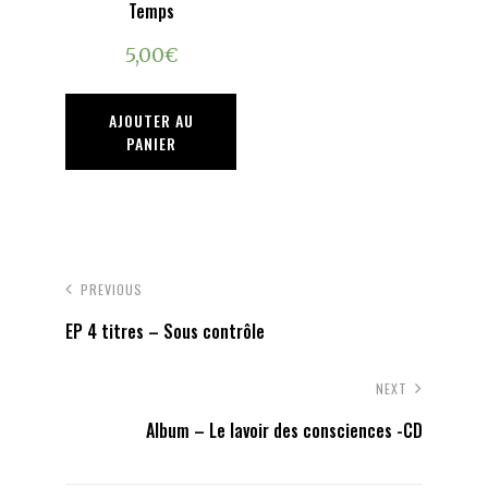
Temps
5,00
€
AJOUTER AU
PANIER
Navigation
PREVIOUS
de
EP 4 titres – Sous contrôle
l’article
NEXT
Album – Le lavoir des consciences -CD