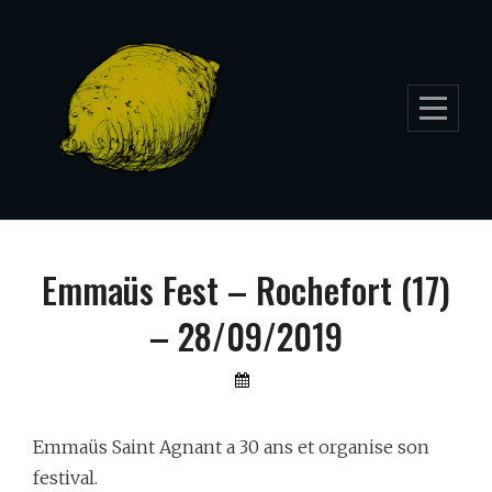
Skip
to
content
Navigation
Emmaüs Fest – Rochefort (17)
de
– 28/09/2019
l’article
By
Lemon
Furia
Emmaüs Saint Agnant a 30 ans et organise son
festival.