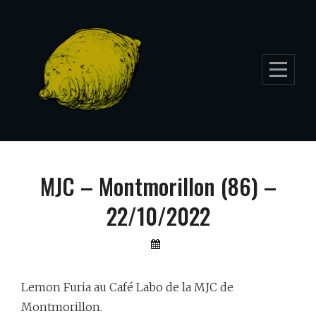
Skip
to
content
Navigation
MJC – Montmorillon (86) –
de
22/10/2022
l’article
By
Lemon
Furia
Lemon Furia au Café Labo de la MJC de
Montmorillon.